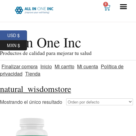
0
USD $
All In One Inc
MXN $
Productos de calidad para mejorar tu salud
Finalizar compra
Inicio
Mi carrito
Mi cuenta
Política de
privacidad
Tienda
natural_wisdomstore
Mostrando el único resultado