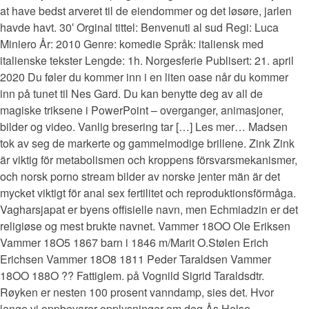
at have bedst arveret til de eiendommer og det løsøre, jarlen
havde havt. 30′ Orginal tittel: Benvenuti al sud Regi: Luca
Miniero År: 2010 Genre: komedie Språk: italiensk med
italienske tekster Lengde: 1h. Norgesferie Publisert: 21. april
2020 Du føler du kommer inn i en liten oase når du kommer
inn på tunet til Nes Gard. Du kan benytte deg av all de
magiske triksene i PowerPoint – overganger, animasjoner,
bilder og video. Vanlig bresering tar […] Les mer… Madsen
tok av seg de markerte og gammelmodige brillene. Zink Zink
är viktig för metabolismen och kroppens försvarsmekanismer,
och norsk porno stream bilder av norske jenter män är det
mycket viktigt för anal sex fertilitet och reproduktionsförmåga.
Vagharsjapat er byens offisielle navn, men Echmiadzin er det
religiøse og mest brukte navnet. Vammer 18OO Ole Eriksen
Vammer 18O5 1867 barn i 1846 m/Marit O.Stølen Erich
Erichsen Vammer 18O8 1811 Peder Taraldsen Vammer
18OO 188O ?? Fattiglem. på Vognild Sigrid Taraldsdtr.
Røyken er nesten 100 prosent vanndamp, sies det. Hvor
lenge vi oppbevarer opplysninger om deg Ås Helse