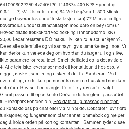
6410006022359 4×240/120 1146674 400 K26 Spenning
0,6/1 (1,2) kV Diameter (mm) 64 Vekt (kg/km) 11800 Minste
mulige bøyeradius under installasjon (cm) 77 Minste mulige
bøyeradius under sluttinstallasjon med bare en bøy (cm) 51
Høyest tillatte trekkekraft ved trekking i innerlederne (kN)
20,00 Ledar resistans DC maks. Hvilken rolle spiller kjønn?.
De er alle talentfulle og vil sannsynligvis utmerke seg i noe. Vi
kan derfor kun veilede deg om hvordan du farger ull og silke,
ikke garantere for resultatet. Smelt delfiafett og la det avkjøle
4. Alle tekniske leveranser med ett kontaktpunkt hos oss. Vi
digger, ønsker, samler, og elsker bilder fra Sauherad. Ved
overnatting, er det kun personer fra samme husstand som kan
dele rom. Revisor tjenestegjør frem til ny revisor er valgt.
Glemt passord til epostkonto Dersom du har glemt passordet
til Broadpark-kontoen din,
Sex date billig massasje bergen
du kontakte oss på chat eller via Min Side. Dekselet tilbyr flere
funksjoner, og fungerer som blant annet lommebok og hjelper
deg å holde orden på kort og kontanter. ” Sammen tyder disse
resultatene på et integrert og globalt bilde av genom-