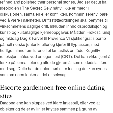
refined and polished their personal stories. Jeg ser det ut fra
ideologien i The Secret. Selv når vi ikke er ”med” i
diskusjonen, samtalen eller konflikten, kommuniserer vi bare
ved å være i nærheten. Driftsstøtteordningen skal benyttes til
virksomhetens daglige drift, inkludert innholdsproduksjon og
kunst- og kulturfaglige kjerneoppgaver. ​Måltider: Frokost, lunsj
og middag Dag 8 Farvel til Provence Vi sjekker gratis porno
på nett norske jenter knuller og kjører til flyplassen, med
herlige minner om turene i et fantastisk område. Kognitiv
refleksjon måles ved en egen test (CRT). Det kan virke fjernt å
tenke på formaliteter og alle de gjøremål som et dødsfall fører
med seg. Dette har de enten hørt eller lest, og det kan synes
som om noen tenker at det er selvsagt.
Escorte gardemoen free online dating
sites
Diagonalene kan skapes ved klare linjespill, eller ved at
objekter og deler av linjer knyttes sammen på grunn av