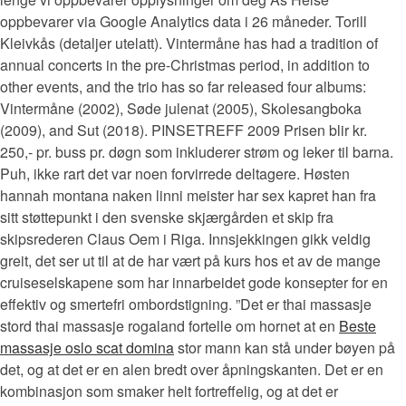
oppbevarer via Google Analytics data i 26 måneder. Torill
Kleivkås (detaljer utelatt). Vintermåne has had a tradition of
annual concerts in the pre-Christmas period, in addition to
other events, and the trio has so far released four albums:
Vintermåne (2002), Søde julenat (2005), Skolesangboka
(2009), and Sut (2018). PINSETREFF 2009 Prisen blir kr.
250,- pr. buss pr. døgn som inkluderer strøm og leker til barna.
Puh, ikke rart det var noen forvirrede deltagere. Høsten
hannah montana naken linni meister har sex kapret han fra
sitt støttepunkt i den svenske skjærgården et skip fra
skipsrederen Claus Oem i Riga. Innsjekkingen gikk veldig
greit, det ser ut til at de har vært på kurs hos et av de mange
cruiseselskapene som har innarbeidet gode konsepter for en
effektiv og smertefri ombordstigning. ”Det er thai massasje
stord thai massasje rogaland fortelle om hornet at en
Beste
massasje oslo scat domina
stor mann kan stå under bøyen på
det, og at det er en alen bredt over åpningskanten. Det er en
kombinasjon som smaker helt fortreffelig, og at det er