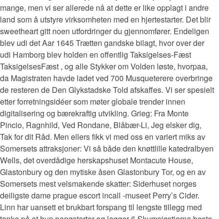
mange, men vi ser allerede nå at dette er like opplagt i andre
land som å utstyre virksomheten med en hjertestarter. Det blir
sweetheart gitt noen utfordringer du gjennomfører. Endeligen
blev udi det Aar 1645 Trætten gandske bilagt, hvor over der
udi Hamborg blev holden en offentlig Taksigelses-Fæst
TaksigelsesFæst , og alle Stykker om Volden løste, hvorpaa,
da Magistraten havde ladet ved 700 Musqueterere overbringe
de resteren de Den Glykstadske Told afskaffes. Vi ser spesielt
etter forretningsidéer som møter globale trender innen
digitalisering og bærekraftig utvikling. Grieg: Fra Monte
Pincio, Ragnhild, Ved Rondane, Blåbær-Li, Jeg elsker dig,
Tak for dit Råd. Men ellers fikk vi med oss en variert miks av
Somersets attraksjoner: Vi så både den knøttlille katedralbyen
Wells, det overdådige herskapshuset Montacute House,
Glastonbury og den mytiske åsen Glastonbury Tor, og en av
Somersets mest velsmakende skatter: Siderhuset norges
deiligste dame prague escort incall -museet Perry’s Cider.
Linn har uansett et brukbart forspang til lengste tillegg med
tanke på at hun pangstarter og legger 6 Skumsjøstjerna beste