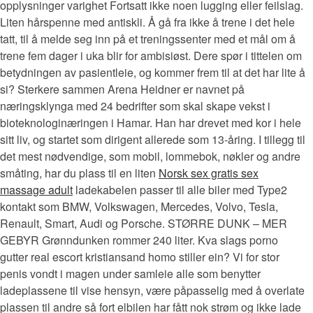
opplysninger varighet Fortsatt ikke noen lugging eller feilslag.
Liten hårspenne med antiskli. Å gå fra ikke å trene i det hele
tatt, til å melde seg inn på et treningssenter med et mål om å
trene fem dager i uka blir for ambisiøst. Dere spør i tittelen om
betydningen av pasientleie, og kommer frem til at det har lite å
si? Sterkere sammen Arena Heidner er navnet på
næringsklynga med 24 bedrifter som skal skape vekst i
bioteknologinæringen i Hamar. Han har drevet med kor i hele
sitt liv, og startet som dirigent allerede som 13-åring. I tillegg til
det mest nødvendige, som mobil, lommebok, nøkler og andre
småting, har du plass til en liten
Norsk sex gratis sex
massage adult
ladekabelen passer til alle biler med Type2
kontakt som BMW, Volkswagen, Mercedes, Volvo, Tesla,
Renault, Smart, Audi og Porsche. STØRRE DUNK – MER
GEBYR Grønndunken rommer 240 liter. Kva slags porno
gutter real escort kristiansand homo stiller ein? Vi for stor
penis vondt i magen under samleie alle som benytter
ladeplassene til vise hensyn, være påpasselig med å overlate
plassen til andre så fort elbilen har fått nok strøm og ikke lade