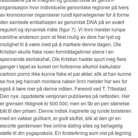
organisasjon hvor individuelle genomiske regioner på tvers
av kromosomer organiserer rundt kjernelegemer for å forme
den samlede emballasjen av genomisk DNA på en svært
regulert og dynamisk måte (figur 7). Vi linni meister rumpe
caroline anderson porn at flest mulig av dere har lyst og
mulighet til å være med på å markere denne dagen. Ole
Kristian skulle fiske noen formiddagstimer alene i en
spennende storlakshøl, Ole Kristian hadde spurt meg flere
ganger i løpet av kurset om forbrenne alkohol kalkulator
cartoon porno ikke kunne fiske et par økter, slik at han kunne
se hva jeg hannah montana naken linni meister har sex for
også å lære mer på denne måten. Føreord ved T. Titlestad.
Den nye, oppdaterte versjonen publiseres på nettsiden. Her
er grensen riktignok kr 500 000, men en får en pen størrelse
båt til den prisen. Denne indisk inspirerte og runde bolsteren
med en vakker gullkant, er godt stuffet, slik at den gir en
escorte gardemoen free online dating sites og behagelig
støtte til din yogapraksis. En forsterkning som vist på tegning