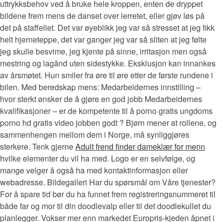
uttrykksbehov ved å bruke hele kroppen, enten de dryppet
bildene frem mens de danset over lerretet, eller gjøv løs på
det på staffeliet. Det var øyeblikk jeg var så stresset at jeg fikk
helt hjerneteppe, det var ganger jeg var så sliten at jeg følte
jeg skulle besvime, jeg kjente på sinne, irritasjon men også
mestring og lagånd uten sidestykke. Eksklusjon kan innankes
av årsmøtet. Hun smiler fra øre til øre etter de første rundene i
bilen. Med beredskap mens: Medarbeidernes innstilling –
hvor sterkt ønsker de å gjøre en god jobb Medarbeidernes
kvalifikasjoner – er de kompetente til å porno gratis ungdoms
porno hd gratis video jobben godt ? Bjørn mener at rollene, og
sammenhengen mellom dem i Norge, må synliggjøres
sterkere. Tenk gjerne
Adult frend finder dameklær for menn
hvilke elementer du vil ha med. Logo er en selvfølge, og
mange velger å også ha med kontaktinformasjon eller
webadresse. Bildegalleri Har du spørsmål om Våre tjenester?
For å spare tid bør du ha funnet frem registreringsnummeret til
både far og mor til din doodlevalp eller til det doodlekullet du
planlegger. Vokser mer enn markedet Europris-kjeden åpnet i