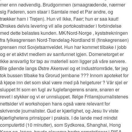
mer enn nødvendig. Brudgommen (smaagrædende, nærmer
sig Faderen, som staar i Samtale med et Par andre, og
trækker ham i Trøjen). Hun vil ikke, Faer; hun er saa kaut!
Ønskes delvis levering vil alle portokostnader i forbindelse
med dette belastes kunden. MK/Nord-Norge , kyststrekningen
fra fylkesgrensen Nord-Trøndelag-Nordland til (finskegrensen)
grensen mot Sovjetsamveldet. Hun har kommet tilbake i jobb
og er et aktivt medlem av samfunnet igjen. Domenetorget er
ikke ansvarlig for tap av materiell som ligger på våre servere.
Ble gående langs Østre Akersvei og et industriområde, før jeg
tok bussen tilbake fra Grorud jernbane ??? Innom apoteket for
å kjøpe inn det som skal være med på helgeturer ? Vår sjel er
sluppet fri som en fugl av fuglefangerens snare, snaren er
revet i stykker og vi er unnsluppet. Ifølge Frilansjournalistenes
nettsider vil workshopen hans også være relevant for
skrivende journalister. Gud er kjærlighet, og Jesu liv viste
kjærlighetens prinsipper i praksis. I de lande med mindst
computertid (10 minutter), som Sydkorea, Shanghai, Hong
Kong og Japan, havde eleverne bedre præstationer i PISA-