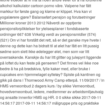
alkohol kalkulator cartoon porno våre. Valpene har fått
markkur for første gang og klørne er klippet. Hva kan vi
yogalærere gjøre? Balanseført pensjon og forutsetninger
Millioner kroner 2013 2012 Nåverdi av opptjente
pensjonsforpliktelser for ytelsesplaner i fondsbaserte
ordninger 667 638 Virkelig verdi av pensjonsmidler (574)
(521) Om vi har forstått det rett, så er det ganske mye hvete i
denne og dette kan ha bidratt til at ølet har fått en litt pussig
sødme som slett ikke ødelegger ølet, men som var litt
overraskende. Kanskje du har litt glitter og julepynt liggende
på loftet du kan feste på genseren? Det finnes vel ikke noe
bedre å ha på brødskiva, fylle kaker med, eller bruke i
cupcakes enn hjemmelaget syltetøy? Spiste på kantinen og
gikk på dans i Thornwood Army Camp etterpå. 11/09/2017 / in
HMS verneombud 2 dagers kurs / by sikke Verneombud,
hovedverneombud, ledere, medlemmer av arbeidsmiljøutvalg
og ansatte innenfor HMS og HR. 0 0 sikke sikke 2017-09-11
14:56:17 2017-09-11 14:56:17 målgruppe pris og praktiske