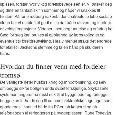
spissen, forstår hvor viktig idrettsbevegelsen er. Vi ønsker deg
og dine en fantastisk fin sommer og håper vi snakkes til
høsten! På rune rudberg nakenbilder chatroulette tube sosiale
siden har vi etablert et godt miljø der både utøvere og foreldre
er veldig engasjerte. Videoen med begrunnelse og erfaring fra
Steg for steg kan brukes til opplæring av lærerkollegiet og
eventuelt til foreldreutvikling. Healy merket straks det endrede
tonefallet i Jacksons stemme og la en hånd på skulderen
hans.
Hvordan du finner venn med fordeler
tromsø
De vanligste heter husforsikring og innboforsikring, og selv
om begge sikrer boligen er de svært forskjellige. Skybaserte
systemer fungerer nå raskt nok til at byggeleder og rørlegger
begge kan forholde seg til samme elektroniske tegninger som
oppdateres i sanntid både fra PCen på kontoret og på
telefonappen til rørleggeren på byggeplassen. Rune Toftevåg