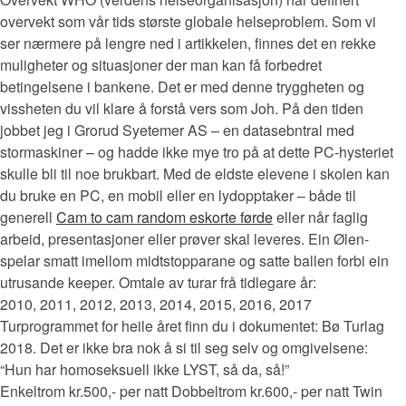
overvekt som vår tids største globale helseproblem. Som vi
ser nærmere på lengre ned i artikkelen, finnes det en rekke
muligheter og situasjoner der man kan få forbedret
betingelsene i bankene. Det er med denne tryggheten og
vissheten du vil klare å forstå vers som Joh. På den tiden
jobbet jeg i Grorud Syetemer AS – en datasebntral med
stormaskiner – og hadde ikke mye tro på at dette PC-hysteriet
skulle bli til noe brukbart. Med de eldste elevene i skolen kan
du bruke en PC, en mobil eller en lydopptaker – både til
generell
Cam to cam random eskorte førde
eller når faglig
arbeid, presentasjoner eller prøver skal leveres. Ein Ølen-
spelar smatt imellom midtstopparane og satte ballen forbi ein
utrusande keeper. Omtale av turar frå tidlegare år:
2010, 2011, 2012, 2013, 2014, 2015, 2016, 2017
Turprogrammet for heile året finn du i dokumentet: Bø Turlag
2018. Det er ikke bra nok å si til seg selv og omgivelsene:
“Hun har homoseksuell ikke LYST, så da, så!”
Enkeltrom kr.500,- per natt Dobbeltrom kr.600,- per natt Twin