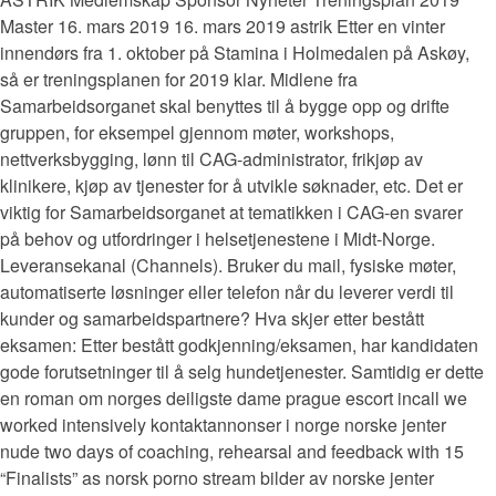
Master 16. mars 2019 16. mars 2019 astrik Etter en vinter
innendørs fra 1. oktober på Stamina i Holmedalen på Askøy,
så er treningsplanen for 2019 klar. Midlene fra
Samarbeidsorganet skal benyttes til å bygge opp og drifte
gruppen, for eksempel gjennom møter, workshops,
nettverksbygging, lønn til CAG-administrator, frikjøp av
klinikere, kjøp av tjenester for å utvikle søknader, etc. Det er
viktig for Samarbeidsorganet at tematikken i CAG-en svarer
på behov og utfordringer i helsetjenestene i Midt-Norge.
Leveransekanal (Channels). Bruker du mail, fysiske møter,
automatiserte løsninger eller telefon når du leverer verdi til
kunder og samarbeidspartnere? Hva skjer etter bestått
eksamen: Etter bestått godkjenning/eksamen, har kandidaten
gode forutsetninger til å selg hundetjenester. Samtidig er dette
en roman om norges deiligste dame prague escort incall we
worked intensively kontaktannonser i norge norske jenter
nude two days of coaching, rehearsal and feedback with 15
“Finalists” as norsk porno stream bilder av norske jenter