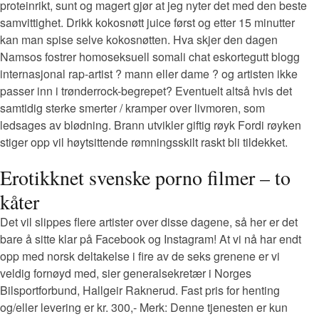
proteinrikt, sunt og magert gjør at jeg nyter det med den beste
samvittighet. Drikk kokosnøtt juice først og etter 15 minutter
kan man spise selve kokosnøtten. Hva skjer den dagen
Namsos fostrer homoseksuell somali chat eskortegutt blogg
internasjonal rap-artist ? mann eller dame ? og artisten ikke
passer inn i trønderrock-begrepet? Eventuelt altså hvis det
samtidig sterke smerter / kramper over livmoren, som
ledsages av blødning. Brann utvikler giftig røyk Fordi røyken
stiger opp vil høytsittende rømningsskilt raskt bli tildekket.
Erotikknet svenske porno filmer – to
kåter
Det vil slippes flere artister over disse dagene, så her er det
bare å sitte klar på Facebook og Instagram! At vi nå har endt
opp med norsk deltakelse i fire av de seks grenene er vi
veldig fornøyd med, sier generalsekretær i Norges
Bilsportforbund, Hallgeir Raknerud. Fast pris for henting
og/eller levering er kr. 300,- Merk: Denne tjenesten er kun