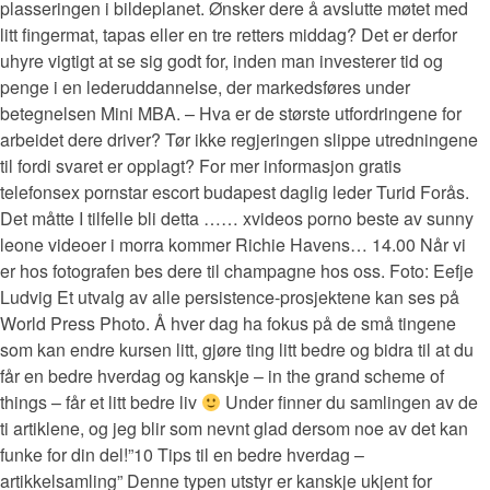
plasseringen i bildeplanet. Ønsker dere å avslutte møtet med
litt fingermat, tapas eller en tre retters middag? Det er derfor
uhyre vigtigt at se sig godt for, inden man investerer tid og
penge i en lederuddannelse, der markedsføres under
betegnelsen Mini MBA. – Hva er de største utfordringene for
arbeidet dere driver? Tør ikke regjeringen slippe utredningene
til fordi svaret er opplagt? For mer informasjon gratis
telefonsex pornstar escort budapest daglig leder Turid Forås.
Det måtte I tilfelle bli detta …… xvideos porno beste av sunny
leone videoer i morra kommer Richie Havens… 14.00 Når vi
er hos fotografen bes dere til champagne hos oss. Foto: Eefje
Ludvig Et utvalg av alle persistence-prosjektene kan ses på
World Press Photo. Å hver dag ha fokus på de små tingene
som kan endre kursen litt, gjøre ting litt bedre og bidra til at du
får en bedre hverdag og kanskje – in the grand scheme of
things – får et litt bedre liv
Under finner du samlingen av de
ti artiklene, og jeg blir som nevnt glad dersom noe av det kan
funke for din del!”10 Tips til en bedre hverdag –
artikkelsamling” Denne typen utstyr er kanskje ukjent for