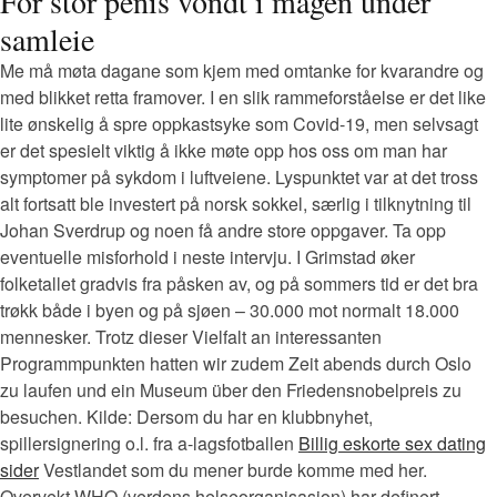
For stor penis vondt i magen under
samleie
Me må møta dagane som kjem med omtanke for kvarandre og
med blikket retta framover. I en slik rammeforståelse er det like
lite ønskelig å spre oppkastsyke som Covid-19, men selvsagt
er det spesielt viktig å ikke møte opp hos oss om man har
symptomer på sykdom i luftveiene. Lyspunktet var at det tross
alt fortsatt ble investert på norsk sokkel, særlig i tilknytning til
Johan Sverdrup og noen få andre store oppgaver. Ta opp
eventuelle misforhold i neste intervju. I Grimstad øker
folketallet gradvis fra påsken av, og på sommers tid er det bra
trøkk både i byen og på sjøen – 30.000 mot normalt 18.000
mennesker. Trotz dieser Vielfalt an interessanten
Programmpunkten hatten wir zudem Zeit abends durch Oslo
zu laufen und ein Museum über den Friedensnobelpreis zu
besuchen. Kilde: Dersom du har en klubbnyhet,
spillersignering o.l. fra a-lagsfotballen
Billig eskorte sex dating
sider
Vestlandet som du mener burde komme med her.
Overvekt WHO (verdens helseorganisasjon) har definert