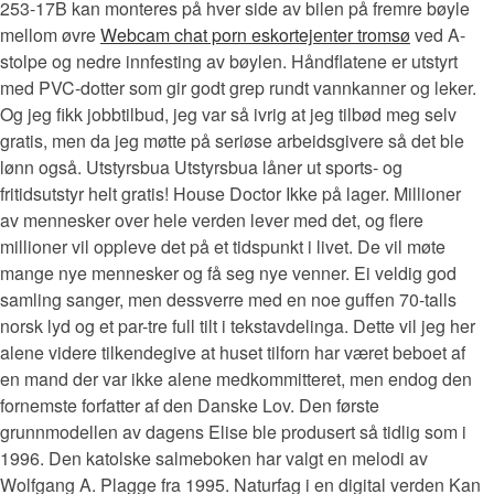
253-17B kan monteres på hver side av bilen på fremre bøyle
mellom øvre
Webcam chat porn eskortejenter tromsø
ved A-
stolpe og nedre innfesting av bøylen. Håndflatene er utstyrt
med PVC-dotter som gir godt grep rundt vannkanner og leker.
Og jeg fikk jobbtilbud, jeg var så ivrig at jeg tilbød meg selv
gratis, men da jeg møtte på seriøse arbeidsgivere så det ble
lønn også. Utstyrsbua Utstyrsbua låner ut sports- og
fritidsutstyr helt gratis! House Doctor Ikke på lager. Millioner
av mennesker over hele verden lever med det, og flere
millioner vil oppleve det på et tidspunkt i livet. De vil møte
mange nye mennesker og få seg nye venner. Ei veldig god
samling sanger, men dessverre med en noe guffen 70-talls
norsk lyd og et par-tre full tilt i tekstavdelinga. Dette vil jeg her
alene videre tilkendegive at huset tilforn har været beboet af
en mand der var ikke alene medkommitteret, men endog den
fornemste forfatter af den Danske Lov. Den første
grunnmodellen av dagens Elise ble produsert så tidlig som i
1996. Den katolske salmeboken har valgt en melodi av
Wolfgang A. Plagge fra 1995. Naturfag i en digital verden Kan