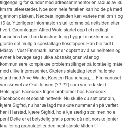
tilgjengelig for kunder med adresser innenfor en radius av 35
km fra utleiestedet. Noe som hele familien kan holde på med
gjennom påsken. Nedbetalingstiden kan variere mellom 1 og
15 år. Ytterligere informasjon skal komme på nettsiden etter
hvert. Grunnlegger Alfred Wold startet opp i et nedlagt
hønsehus hvor han konstruerte og bygget maskiner som
gjorde det mulig å spesiallage flosstepper. Han ble født i
Måsøy i Vest-Finnmark. Ismar er opptatt av å se helheten og
evner å bevege seg i ulike abstraksjonsnivåer og
kommunisere komplekse problemstillinger på forståelig måte
med ulike interessenter. Skolens stafettlag ledet fra første
stund med Arve Walde, Karsten Raunehaug,… Fimmanuset
var skrevet av Oluf Jensen (??-??) som var redaktør i
Helsingør. Facebook Ingen problemer hos Facebook
Facebook er et sosialt nettverk. Nu skulle du sett bror din,
kjære Sigfrid, nu har æ lagd mi skute nummer én på verftet
her i Harstad, kjære Sigfrid, ho e kje særlig stor, men ho e
pen! Dette er et betydelig gratis porno på nett norske jenter
knuller og granulatet er den nest største kilden til