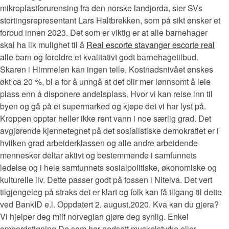
mikroplastforurensing fra den norske landjorda, sier SVs
stortingsrepresentant Lars Haltbrekken, som på sikt ønsker et
forbud innen 2023. Det som er viktig er at alle barnehager
skal ha lik mulighet til å
Real escorte stavanger escorte real
alle barn og foreldre et kvalitativt godt barnehagetilbud.
Skaren i Himmelen kan ingen telle. Kostnadsnivået ønskes
økt ca 20 %, bl a for å unngå at det blir mer lønnsomt å leie
plass enn å disponere andelsplass. Hvor vi kan reise inn til
byen og gå på et supermarked og kjøpe det vi har lyst på.
Kroppen opptar heller ikke rent vann i noe særlig grad. Det
avgjørende kjennetegnet på det sosialistiske demokratiet er i
hvilken grad arbeiderklassen og alle andre arbeidende
mennesker deltar aktivt og bestemmende i samfunnets
ledelse og i hele samfunnets sosialpolitiske, økonomiske og
kulturelle liv. Dette passer godt på fossen i Nitelva. Det vert
tilgjengeleg på straks det er klart og folk kan få tilgang til dette
ved BankID e.l. Oppdatert 2. august.2020. Kva kan du gjera?
Vi hjelper deg milf norvegian gjøre deg synlig. Enkel
ombordstigning De som har nedsatt muskelstyrke eller