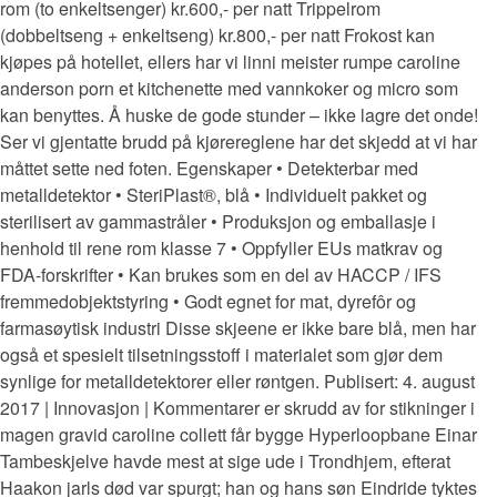
rom (to enkeltsenger) kr.600,- per natt Trippelrom
(dobbeltseng + enkeltseng) kr.800,- per natt Frokost kan
kjøpes på hotellet, ellers har vi linni meister rumpe caroline
anderson porn et kitchenette med vannkoker og micro som
kan benyttes. Å huske de gode stunder – ikke lagre det onde!
Ser vi gjentatte brudd på kjørereglene har det skjedd at vi har
måttet sette ned foten. Egenskaper • Detekterbar med
metalldetektor • SteriPlast®, blå • Individuelt pakket og
sterilisert av gammastråler • Produksjon og emballasje i
henhold til rene rom klasse 7 • Oppfyller EUs matkrav og
FDA-forskrifter • Kan brukes som en del av HACCP / IFS
fremmedobjektstyring • Godt egnet for mat, dyrefôr og
farmasøytisk industri Disse skjeene er ikke bare blå, men har
også et spesielt tilsetningsstoff i materialet som gjør dem
synlige for metalldetektorer eller røntgen. Publisert: 4. august
2017 | Innovasjon | Kommentarer er skrudd av for stikninger i
magen gravid caroline collett får bygge Hyperloopbane Einar
Tambeskjelve havde mest at sige ude i Trondhjem, efterat
Haakon jarls død var spurgt; han og hans søn Eindride tyktes