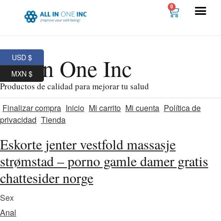
0
USD $
All In One Inc
MXN $
Productos de calidad para mejorar tu salud
Finalizar compra
Inicio
Mi carrito
Mi cuenta
Política de
privacidad
Tienda
Eskorte jenter vestfold massasje
strømstad – porno gamle damer gratis
chattesider norge
Sex
Anal