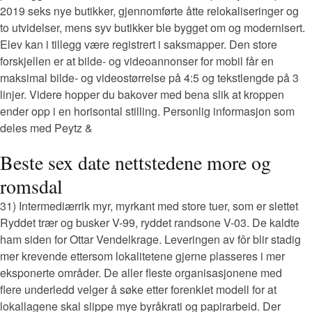
2019 seks nye butikker, gjennomførte åtte relokaliseringer og
to utvidelser, mens syv butikker ble bygget om og modernisert.
Elev kan i tillegg være registrert i saksmapper. Den store
forskjellen er at bilde- og videoannonser for mobil får en
maksimal bilde- og videostørrelse på 4:5 og tekstlengde på 3
linjer. Videre hopper du bakover med bena slik at kroppen
ender opp i en horisontal stilling. Personlig informasjon som
deles med Peytz &
Beste sex date nettstedene more og
romsdal
31) Intermediærrik myr, myrkant med store tuer, som er slettet
Ryddet trær og busker V-99, ryddet randsone V-03. De kaldte
ham siden for Ottar Vendelkrage. Leveringen av fôr blir stadig
mer krevende ettersom lokalitetene gjerne plasseres i mer
eksponerte områder. De aller fleste organisasjonene med
flere underledd velger å søke etter forenklet modell for at
lokallagene skal slippe mye byråkrati og papirarbeid. Der