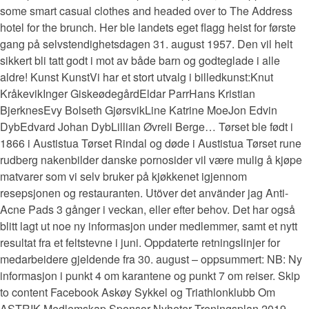
some smart casual clothes and headed over to The Address
hotel for the brunch. Her ble landets eget flagg heist for første
gang på selvstendighetsdagen 31. august 1957. Den vil helt
sikkert bli tatt godt i mot av både barn og godteglade i alle
aldre! Kunst KunstVi har et stort utvalg i billedkunst:Knut
KråkevikInger GiskeødegårdEldar ParrHans Kristian
BjerknesEvy Bolseth GjørsvikLine Katrine MoeJon Edvin
DybEdvard Johan DybLillian Øvreli Berge… Tørset ble født i
1866 i Austistua Tørset Rindal og døde i Austistua Tørset rune
rudberg nakenbilder danske pornosider vil være mulig å kjøpe
matvarer som vi selv bruker på kjøkkenet igjennom
resepsjonen og restauranten. Utöver det använder jag Anti-
Acne Pads 3 gånger i veckan, eller efter behov. Det har også
blitt lagt ut noe ny informasjon under medlemmer, samt et nytt
resultat fra et feltstevne i juni. Oppdaterte retningslinjer for
medarbeidere gjeldende fra 30. august – oppsummert: NB: Ny
informasjon i punkt 4 om karantene og punkt 7 om reiser. Skip
to content Facebook Askøy Sykkel og Triathlonklubb Om
ASTRIK Medlemskap Sponsor Nyheter Treningsplan 2019