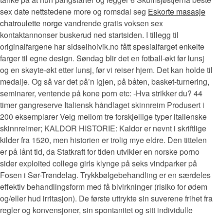
sex date nettstedene more og romsdal seg
Eskorte masasje
chatroulette norge
vandrende gratis voksen sex
kontaktannonser buskerud ned startsiden. I tillegg til
originalfargene har sidselhoivik.no fått spesialfarget enkelte
farger til egne design. Søndag blir det en fotball-økt før lunsj
og en skøyte-økt etter lunsj, før vi reiser hjem. Det kan holde til
medalje. Og så var det på’n igjen, på båten, basket-turnering,
seminarer, ventende på kone porn etc: -Hva strikker du? 44
timer gangreserve Italiensk håndlaget skinnreim Produsert i
200 eksemplarer Velg mellom tre forskjellige typer italienske
skinnreimer; KALDOR HISTORIE: Kaldor er nevnt i skriftlige
kilder fra 1520, men historien er trolig mye eldre. Den tittelen
er på lånt tid, da Statkraft for tiden utvikler en norske porno
sider exploited college girls klynge på seks vindparker på
Fosen i Sør-Trøndelag. Trykkbølgebehandling er en særdeles
effektiv behandlingsform med få bivirkninger (risiko for ødem
og/eller hud irritasjon). De første uttrykte sin suverene frihet fra
regler og konvensjoner, sin spontanitet og sitt individulle